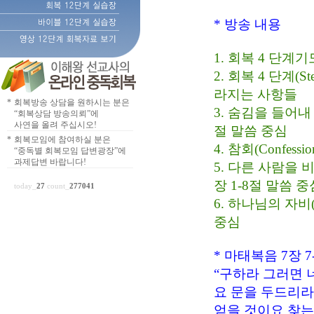
* 방송 내용
1. 회복 4 단계기도(S
2. 회복 4 단계(S
라지는 사항들
*
회복방송 상담을 원하시는 분은
3. 숨김을 들어내 놓자
“회복상담 방송의뢰”에
사연을 올려 주십시오!
절 말씀 중심
*
회복모임에 참여하실 분은
4. 참회(Confess
“중독별 회복모임 답변광장”에
과제답변 바랍니다!
5. 다른 사람을 비난
장 1-8절 말씀 중
today_
27
count_
277041
6. 하나님의 자비(Go
중심
* 마태복음 7장 7
“구하라 그러면 
요 문을 두드리라
얻을 것이요 찾는