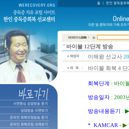
바이블 12단계 방송
이해왕 선교사
2
바이블 회복 4 단
회복단계
: 바이
방송일자
: 200
방송내용듣기
:
▶
* KAMCAR -