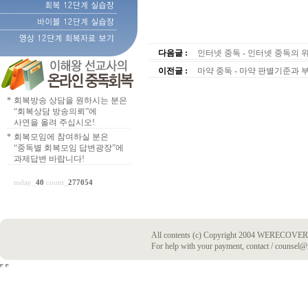
다음글 :
인터넷 중독 - 인터넷 중독의
이전글 :
마약 중독 - 마약 판별기준과 
*
회복방송 상담을 원하시는 분은
“회복상담 방송의뢰”에
사연을 올려 주십시오!
*
회복모임에 참여하실 분은
“중독별 회복모임 답변광장”에
과제답변 바랍니다!
today_
40
count_
277054
All contents (c) Copyright 2004 WERECOVERY
For help with your payment, contact / counsel@