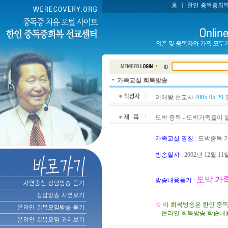
가족교실 회복방송
이해왕 선교사
2005-05-20 
도박 중독 - 도박가족들이 
가족교실 명칭
: 도박중독
방송일자
: 2002년 12월 11
도박 가
방송내용듣기
:
☆
이 회복방송은 한인 중
온라인 회복방송 학습내