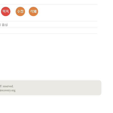
의 음성
 reserved.
irecovery.org