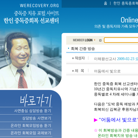
회복 간증 방송
이해왕선교사
2009-02-23 
어둠에서 빛으로
한인 중독증 회복 선교센
10년간 중독치유사역 기념으
중독별로
4 차례 세미나를
다음은 “도박 중독 예방과 치
회복되신 김복균 후원자님의
▶
"
어둠에서 빛으로"
☆
이 회복방송과 간증 내
온라인 회복치유 방송 