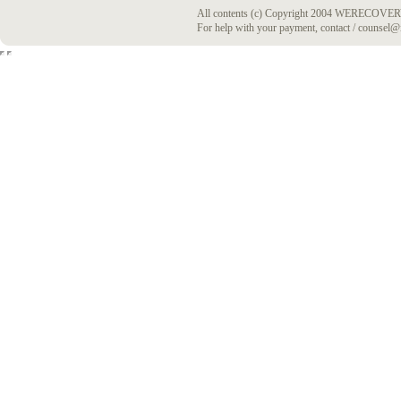
All contents (c) Copyright 2004 WERECOVERY
For help with your payment, contact / counsel@