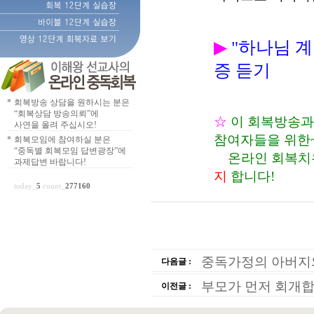
▶
"하나님 
증 듣기
*
회복방송 상담을 원하시는 분은
“회복상담 방송의뢰”에
☆
이 회복방송과
사연을 올려 주십시오!
참여자들을 위한
*
회복모임에 참여하실 분은
“중독별 회복모임 답변광장”에
온라인 회복치유
과제답변 바랍니다!
지
합니다!
today_
5
count_
277160
중독가정의 아버지
다음글 :
부모가 먼저 회개합
이전글 :