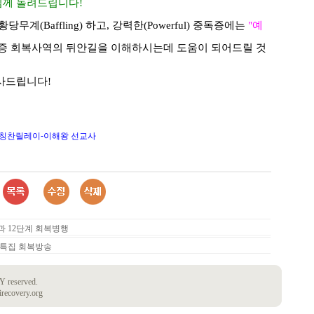
님께 돌려드립니다!
황당무계(Baffling) 하고, 강력한(Powerful) 중독증에는
"예
증 회복사역의 뒤안길을 이해하시는데 도움이 되어드릴 것
감사드립니다!
랑의 칭찬릴레이-이해왕 선교사
과 12단계 회복병행
말특집 회복방송
 reserved.
irecovery.org