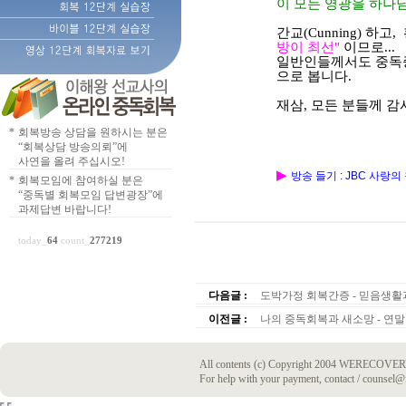
이 모든 영광을 하나
간교(
Cunning) 하고,
방이 최선"
이므로...
일반인들께서도 중독
으로 봅니다.
재삼, 모든 분들께 
*
회복방송 상담을 원하시는 분은
“회복상담 방송의뢰”에
사연을 올려 주십시오!
▶
방송 들기 : JBC 사
*
회복모임에 참여하실 분은
“중독별 회복모임 답변광장”에
과제답변 바랍니다!
today_
64
count_
277219
다음글 :
도박가정 회복간증 - 믿음생활
이전글 :
나의 중독회복과 새소망 - 연
All contents (c) Copyright 2004 WERECOVERY
For help with your payment, contact / counsel@