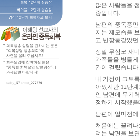
많은 사람들을 접
중입니다.
남편의 중독증만
지는 제모습을 
고 빈깡통같았던
*
회복방송 상담을 원하시는 분은
“회복상담 방송의뢰”에
정말 무심코 재
사연을 올려 주십시오!
가족들을 병들게
*
회복모임에 참여하실 분은
간이 걸렸습니다.
“중독별 회복모임 답변광장”에
과제답변 바랍니다!
내 가정이 그토록
today_
57
count_
277279
아팠지만 12단계
인 남편에 무기력
정하기 시작했을
남편이 얼마전에
처음에는 끌려나
려는 남편을 보면